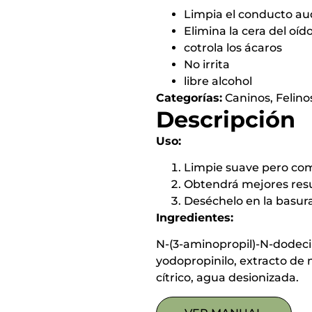
Limpia el conducto au
Elimina la cera del oíd
cotrola los ácaros
No irrita
libre alcohol
Categorías:
Caninos
,
Felino
Descripción
Uso:
Limpie suave pero comp
Obtendrá mejores resu
Deséchelo en la basur
Ingredientes:
N-(3-aminopropil)-N-dodecil
yodopropinilo, extracto de m
cítrico, agua desionizada.