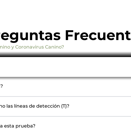
reguntas Frecuent
nino y Coronavirus Canino?
antígenos de manera independiente, mostrando líneas d
a?
 no las líneas de detección (T)?
ra esta prueba?